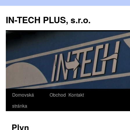
IN-TECH PLUS, s.r.o.
Domovská
Obchod
Kontakt
stránka
Plyn